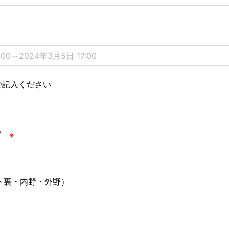
ア
ト裏・内野・外野）