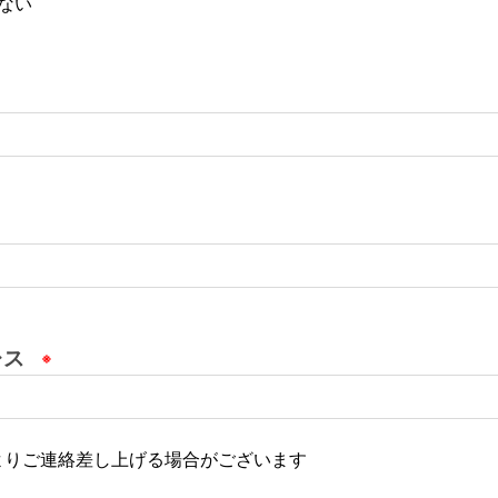
ない
レス